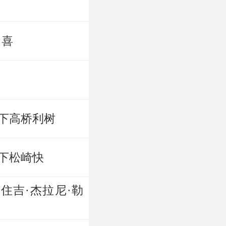
勇喜
下高桥利树
下松崎快
住吉·杰拉尼·勒