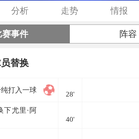
分析
走势
情报
比赛事件
阵容
球员替换
野纯打入一球
28'
换下尤里·阿
40'