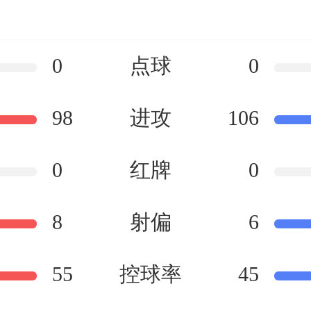
0
点球
0
98
进攻
106
0
红牌
0
8
射偏
6
55
控球率
45