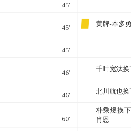
45'
黄牌-本多
45'
45'
千叶宽汰换
46'
北川航也换
46'
朴乘煜换下
60'
肖恩