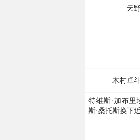
天
木村卓
特维斯·加布里
斯·桑托斯换下