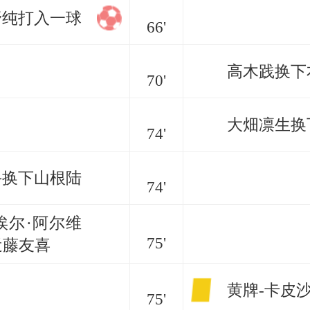
野纯打入一球
66'
高木践换下
70'
大畑凛生换
74'
斗换下山根陆
74'
埃尔·阿尔维
75'
近藤友喜
黄牌-卡皮
75'