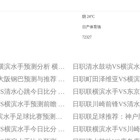
阴 24°C
日产体育场
72327
日职清水鼓动VS横滨水手预测分析 横滨水手近期起伏较大
日职清水鼓动VS大阪钢巴预测与推荐 大阪钢巴客场战力几乎为零
日职联大阪樱花VS清水心跳今日比分 两队都排名积分榜下游
日职联鹿岛鹿角VS横滨水手预测前瞻 争冠PK保级
日职东京FCvs横滨水手足球比赛预测与推荐 横滨水手背负保级压力
日职联大阪钢巴VS横滨水手今日比分 主队保持连胜战绩