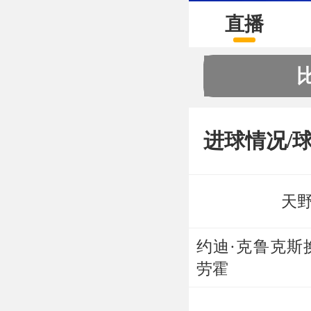
直播
进球情况/
天
约迪·克鲁克斯
劳霍