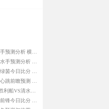
日职清水鼓动VS横滨水手预测分析 横滨水手近期起伏较大
日职町田泽维亚VS横滨水手预测分析 两队防守都不理想
日职联横滨水手VS东京绿茵今日比分 两队新赛季表现差距很大
日职联川崎前锋VS清水心跳前瞻预测 川崎前锋近期表现更出色
日职联足球推荐：神户胜利船VS清水鼓动分析 胜利船争冠
日职联横滨水手VS川崎前锋今日比分 横滨水手力争分数保级