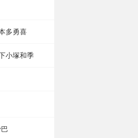
本多勇喜
下小塚和季
沙巴