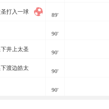
太圣打入一球
89'
90'
换下井上太圣
90'
换下渡边皓太
90'
90'