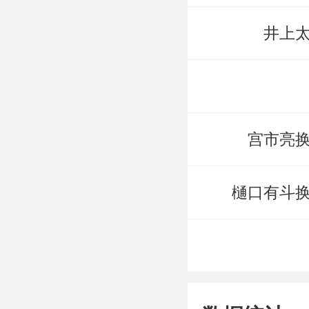
井上
宫市亮
樋口有斗