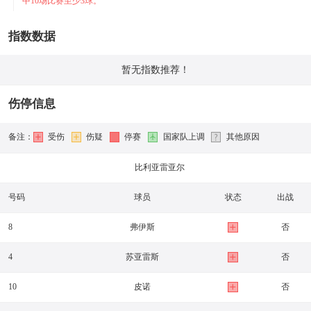
中10场比赛至少3球。
指数数据
暂无指数推荐！
伤停信息
备注：
受伤
伤疑
停赛
国家队上调
其他原因
比利亚雷亚尔
号码
球员
状态
出战
8
弗伊斯
否
4
苏亚雷斯
否
10
皮诺
否