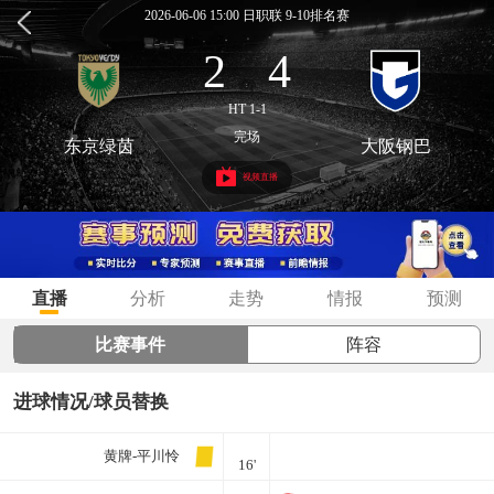
2026-06-06 15:00 日职联 9-10排名赛
2
4
:
HT 1-1
完场
东京绿茵
大阪钢巴
视频直播
直播
分析
走势
情报
预测
比赛事件
阵容
进球情况/球员替换
黄牌-平川怜
16'