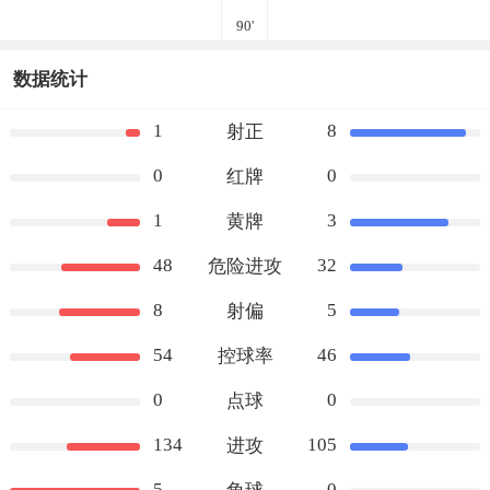
90'
数据统计
1
8
射正
0
0
红牌
1
3
黄牌
48
32
危险进攻
8
5
射偏
54
46
控球率
0
0
点球
134
105
进攻
5
0