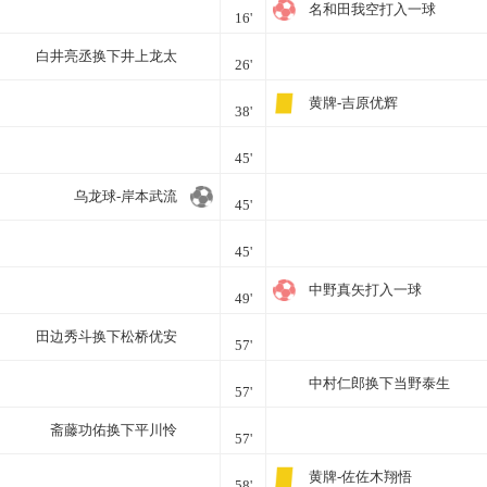
名和田我空打入一球
16'
白井亮丞换下井上龙太
26'
黄牌-吉原优辉
38'
45'
乌龙球-岸本武流
45'
45'
中野真矢打入一球
49'
田边秀斗换下松桥优安
57'
中村仁郎换下当野泰生
57'
斋藤功佑换下平川怜
57'
黄牌-佐佐木翔悟
58'