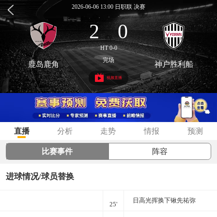
2026-06-06 13:00 日职联 决赛
2
0
:
HT 0-0
完场
鹿岛鹿角
神户胜利船
视频直播
直播
分析
走势
情报
预测
比赛事件
阵容
进球情况/球员替换
日高光挥换下锹先祐弥
25'