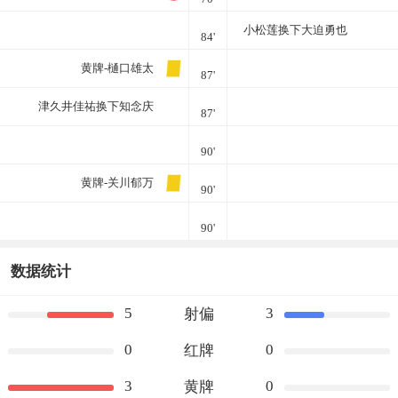
小松莲换下大迫勇也
84'
黄牌-樋口雄太
87'
津久井佳祐换下知念庆
87'
90'
黄牌-关川郁万
90'
90'
数据统计
5
3
射偏
0
0
红牌
3
0
黄牌