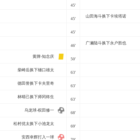
45'
山田海斗换下卡埃塔诺
45'
45'
广濑陆斗换下永户胜也
46'
黄牌-知念庆
50'
柴崎岳换下樋口雄太
63'
德田誉换下卡夫里奇
63'
林晴己换下师冈柊生
63'
乌龙球-权田修一
68'
松村优太换下小池龙太
69'
安西幸辉打入一球
70'