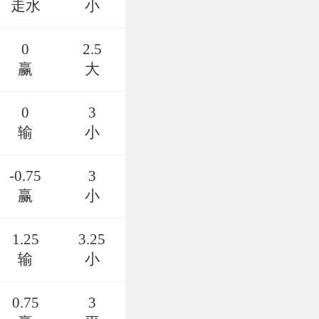
走水
小
0
2.5
赢
大
0
3
输
小
-0.75
3
赢
小
1.25
3.25
输
小
0.75
3